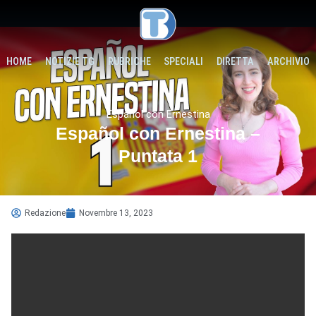
HOME
NOTIZIE TG
RUBRICHE
SPECIALI
DIRETTA
ARCHIVIO
Español con Ernestina
Español con Ernestina –
Puntata 1
Redazione
Novembre 13, 2023