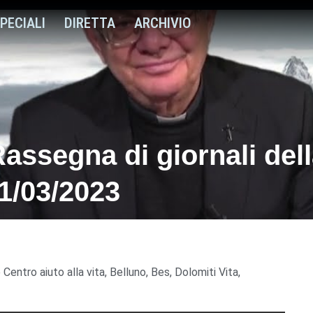
PECIALI
DIRETTA
ARCHIVIO
Rassegna di giornali del
01/03/2023
Centro aiuto alla vita
,
Belluno
,
Bes
,
Dolomiti Vita
,