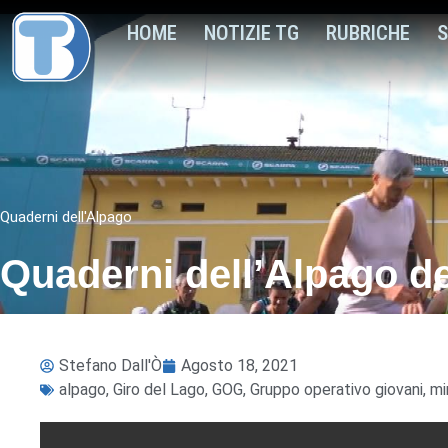
HOME
NOTIZIE TG
RUBRICHE
S
Quaderni dell'Alpago
Quaderni dell’Alpago d
Stefano Dall'Ò
Agosto 18, 2021
alpago
,
Giro del Lago
,
GOG
,
Gruppo operativo giovani
,
mi