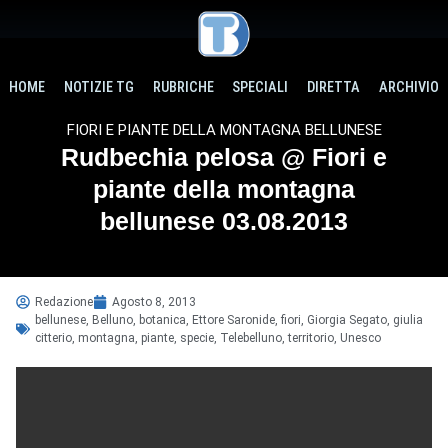
HOME
NOTIZIE TG
RUBRICHE
SPECIALI
DIRETTA
ARCHIVIO
FIORI E PIANTE DELLA MONTAGNA BELLUNESE
Rudbechia pelosa @ Fiori e
piante della montagna
bellunese 03.08.2013
Redazione
Agosto 8, 2013
bellunese
,
Belluno
,
botanica
,
Ettore Saronide
,
fiori
,
Giorgia Segato
,
giulia
citterio
,
montagna
,
piante
,
specie
,
Telebelluno
,
territorio
,
Unesco