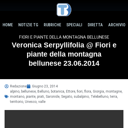
HOME
NOTIZIE TG
RUBRICHE
SPECIALI
DIRETTA
ARCHIVIO
FIORI E PIANTE DELLA MONTAGNA BELLUNESE
Veronica Serpyllifolia @ Fiori e
piante della montagna
bellunese 23.06.2014
Redazione
Giugno 23, 2014
alpino
,
bellunese
,
Belluno
,
botanica
,
Ettore
,
fiori
,
flora
,
Giorgia
,
montagne
,
montano
,
piante
,
prati
,
Saronide
,
Segato
,
subalpino
,
Telebelluno
,
terra
,
territorio
,
Unesco
,
valle