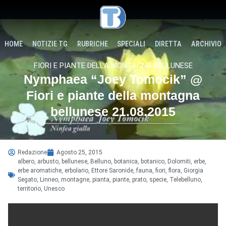
HOME
NOTIZIE TG
RUBRICHE
SPECIALI
DIRETTA
ARCHIVIO
FIORI E PIANTE DELLA MONTAGNA BELLUNESE
Nymphaea “Joey Tomocik” @
Fiori e piante della montagna
bellunese 21.08.2015
Redazione
Agosto 25, 2015
albero
,
arbusto
,
bellunese
,
Belluno
,
botanica
,
botanico
,
Dolomiti
,
erbe
,
erbe aromatiche
,
erbolario
,
Ettore Saronide
,
fauna
,
fiori
,
flora
,
Giorgia
Segato
,
Linneo
,
montagne
,
pianta
,
piante
,
prato
,
specie
,
Telebelluno
,
territorio
,
Unesco