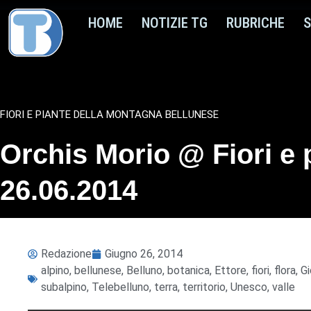
HOME
NOTIZIE TG
RUBRICHE
S
FIORI E PIANTE DELLA MONTAGNA BELLUNESE
Orchis Morio @ Fiori e 
26.06.2014
Redazione
Giugno 26, 2014
alpino
,
bellunese
,
Belluno
,
botanica
,
Ettore
,
fiori
,
flora
,
Gi
subalpino
,
Telebelluno
,
terra
,
territorio
,
Unesco
,
valle