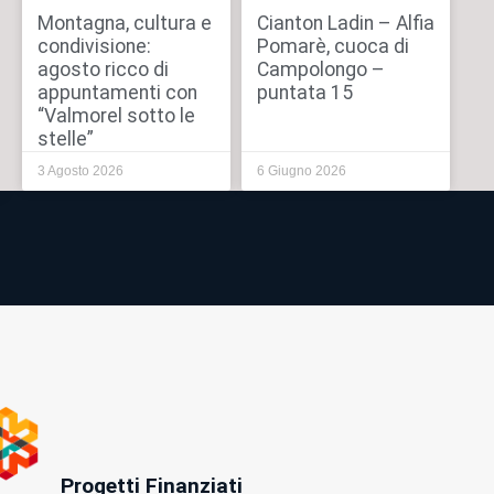
Montagna, cultura e
Cianton Ladin – Alfia
condivisione:
Pomarè, cuoca di
agosto ricco di
Campolongo –
appuntamenti con
puntata 15
“Valmorel sotto le
stelle”
3 Agosto 2026
6 Giugno 2026
Progetti Finanziati