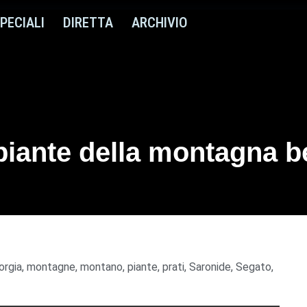
PECIALI
DIRETTA
ARCHIVIO
piante della montagna b
orgia
,
montagne
,
montano
,
piante
,
prati
,
Saronide
,
Segato
,