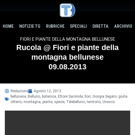
HOME
NOTIZIE TG
RUBRICHE
SPECIALI
DIRETTA
ARCHIVIO
FIORI E PIANTE DELLA MONTAGNA BELLUNESE
Rucola @ Fiori e piante della
montagna bellunese
09.08.2013
Redazione
Agosto 12, 2013
bellunese
,
Belluno
,
botanica
,
Ettore Saronide
,
fiori
,
Giorgia Segato
,
giulia
citterio
,
montagna
,
piante
,
specie
,
Telebelluno
,
territorio
,
Unesco